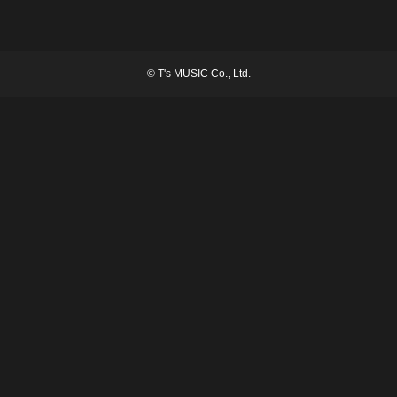
©
T's MUSIC Co., Ltd.