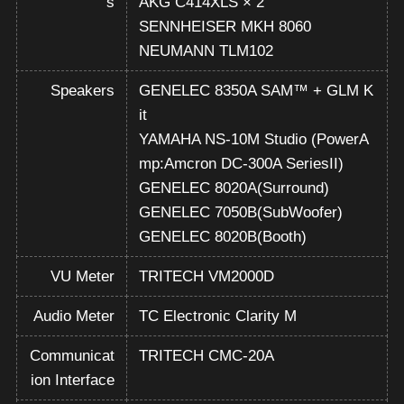
s
AKG C414XLS × 2
SENNHEISER MKH 8060
NEUMANN TLM102
Speakers
GENELEC 8350A SAM™ + GLM K
it
YAMAHA NS-10M Studio (PowerA
mp:Amcron DC-300A SeriesII)
GENELEC 8020A(Surround)
GENELEC 7050B(SubWoofer)
GENELEC 8020B(Booth)
VU Meter
TRITECH VM2000D
Audio Meter
TC Electronic Clarity M
Communicat
TRITECH CMC-20A
ion Interface