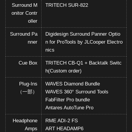
Surround M
TRITECH SUR-822
onitor Contr
oller
Surround Pa
Digidesign Surround Panner Optio
nner
n for ProTools by JLCooper Electro
nics
Cue Box
TRITECH CB-Q1 + Backtalk Switc
h(Custom order)
Plug-Ins
WAVES Diamond Bundle
（一部）
WAVES 360° Surround Tools
FabFilter Pro bundle
Antares AutoTune Pro
Headphone
RME ADI-2 FS
Amps
ART HEADAMP6