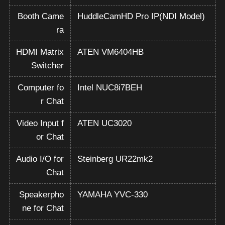
Booth Came
HuddleCamHD Pro IP(NDI Model)
ra
HDMI Matrix
ATEN VM6404HB
Switcher
Computer fo
Intel NUC8i7BEH
r Chat
Video Input f
ATEN UC3020
or Chat
Audio I/O for
Steinberg UR22mk2
Chat
Speakerpho
YAMAHA YVC-330
ne for Chat