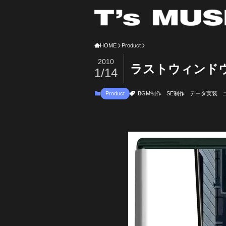
HOME
Product
2010
ラストウィンドウ
1/14
Product
BGM制作
SE制作
データ実装