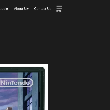
tudio
About Us
Contact Us
MENU