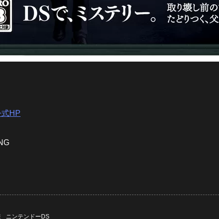
式HP
ING
装
ニンテンドーDS