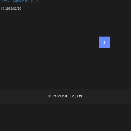
サウンド制作協力致しました。
1988/01/20
1
©
T's MUSIC Co., Ltd.