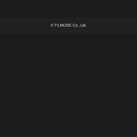
©
T's MUSIC Co., Ltd.