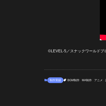
©LEVEL-5／スナックワールド
制作実績
BGM制作
MA制作
アニメ