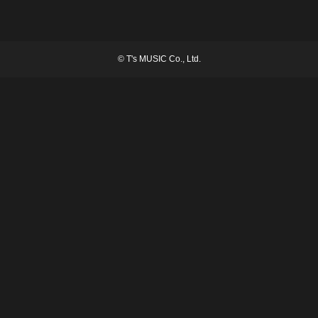
©
T's MUSIC Co., Ltd.