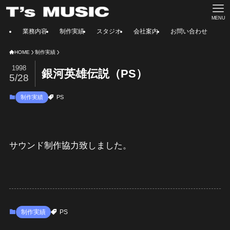
MENU
業務内容
制作実績
スタジオ
会社案内
お問い合わせ
HOME
制作実績
1998
銀河英雄伝説（PS）
5/28
制作実績
PS
サウンド制作協力致しました。
制作実績
PS