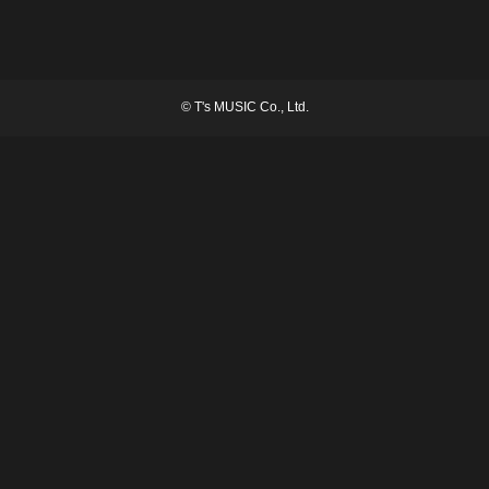
©
T's MUSIC Co., Ltd.