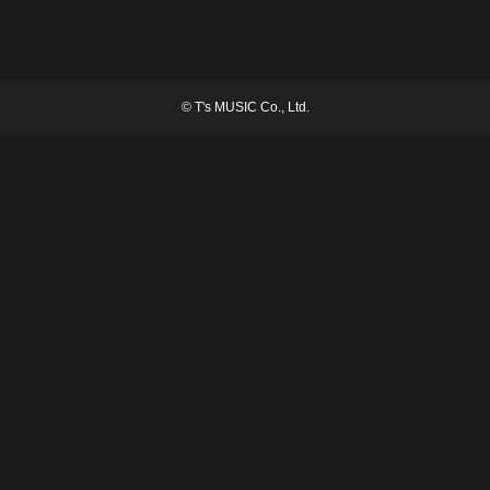
©
T's MUSIC Co., Ltd.