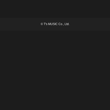
©
T's MUSIC Co., Ltd.