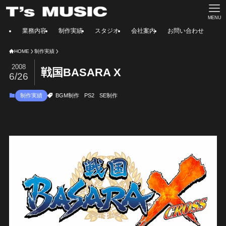
MENU
業務内容
制作実績
スタジオ
会社案内
お問い合わせ
HOME
制作実績
2008
戦国BASARA X
6/26
制作実績
BGM制作
PS2
SE制作