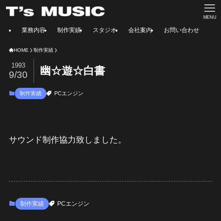
MENU
業務内容
制作実績
スタジオ
会社案内
お問い合わせ
HOME
制作実績
1993
幽☆遊☆白書
9/30
制作実績
PCエンジン
サウンド制作協力致しました。
制作実績
PCエンジン