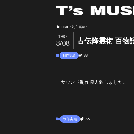
HOME
制作実績
1997
古伝降霊術 百物
8/08
制作実績
SS
サウンド制作協力致しました。
制作実績
SS