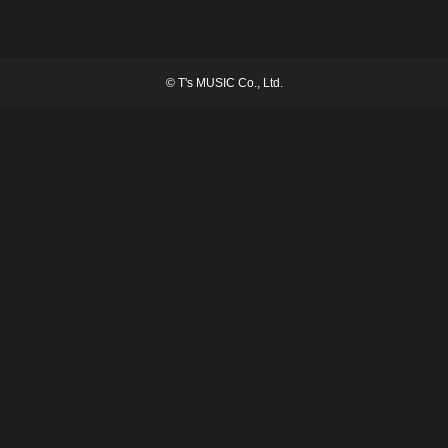
©
T's MUSIC Co., Ltd.