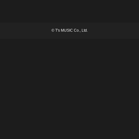
©
T's MUSIC Co., Ltd.