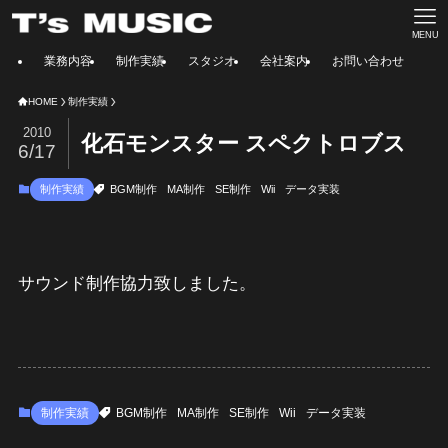
MENU
業務内容
制作実績
スタジオ
会社案内
お問い合わせ
HOME
制作実績
2010
化石モンスター スペクトロブス
6/17
制作実績
BGM制作
MA制作
SE制作
Wii
データ実装
サウンド制作協力致しました。
制作実績
BGM制作
MA制作
SE制作
Wii
データ実装