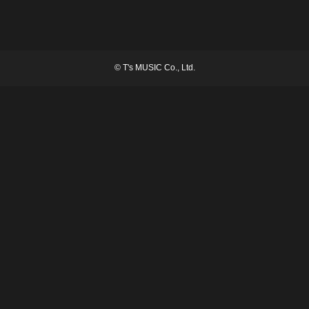
©
T's MUSIC Co., Ltd.