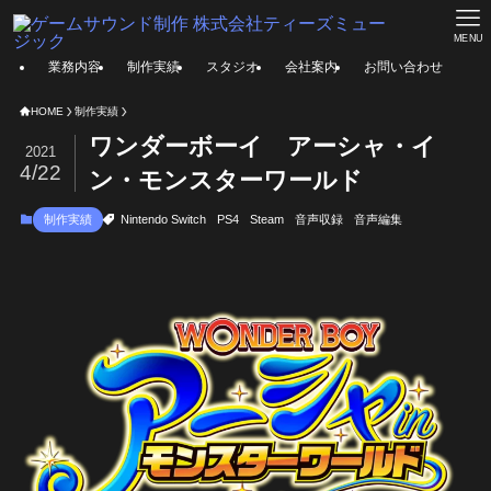
MENU
業務内容
制作実績
スタジオ
会社案内
お問い合わせ
HOME
制作実績
ワンダーボーイ アーシャ・イ
2021
4/22
ン・モンスターワールド
制作実績
Nintendo Switch
PS4
Steam
音声収録
音声編集