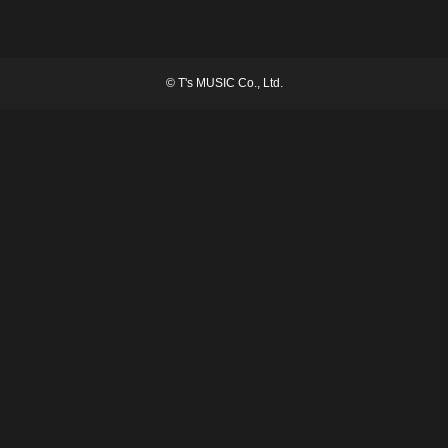
©
T's MUSIC Co., Ltd.