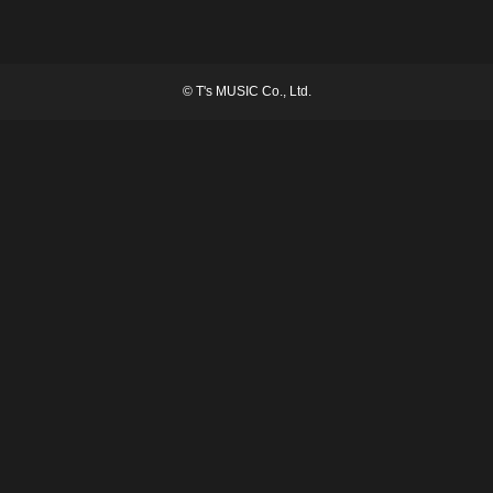
©
T's MUSIC Co., Ltd.