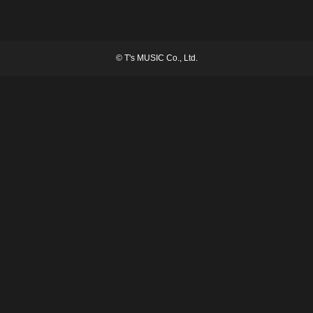
©
T's MUSIC Co., Ltd.