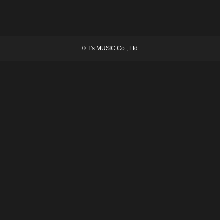
©
T's MUSIC Co., Ltd.