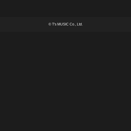
©
T's MUSIC Co., Ltd.