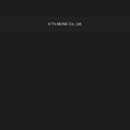
©
T's MUSIC Co., Ltd.