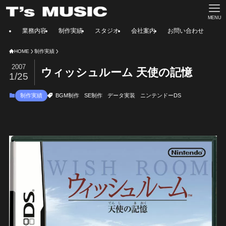
MENU
業務内容
制作実績
スタジオ
会社案内
お問い合わせ
HOME
制作実績
2007
ウィッシュルーム 天使の記憶
1/25
制作実績
BGM制作
SE制作
データ実装
ニンテンドーDS