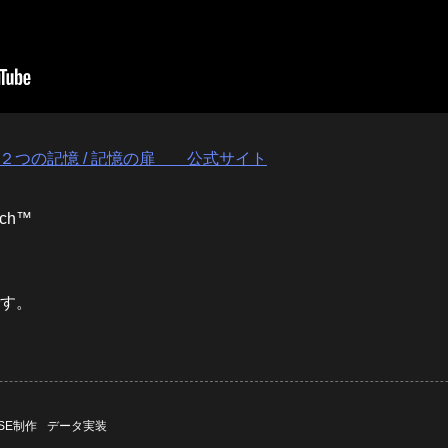
２つの記憶 / 記憶の扉 公式サイト
ch™
です。
SE制作
データ実装